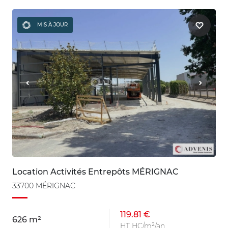
MIS À JOUR
Location Activités Entrepôts MÉRIGNAC
33700 MÉRIGNAC
119.81 €
626 m²
HT HC/m²/an