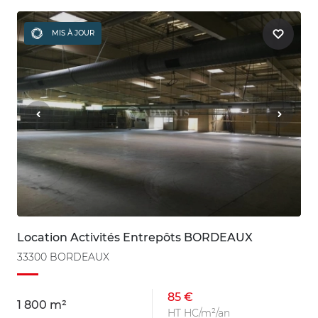
MIS À JOUR
Location Activités Entrepôts BORDEAUX
33300 BORDEAUX
85 €
1 800 m²
HT HC/m²/an