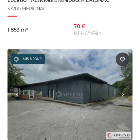
Location Activités Entrepôts MERIGNAC
33700 MERIGNAC
70 €
1 853 m²
HT HC/m²/an
MIS À JOUR