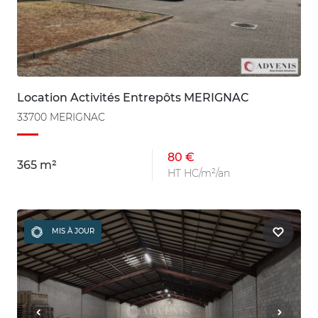
Location Activités Entrepôts MERIGNAC
33700 MERIGNAC
80 €
365 m²
HT HC/m²/an
MIS À JOUR