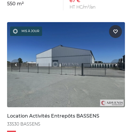
67 €
550 m²
HT HC/m²/an
MIS À JOUR
Location Activités Entrepôts BASSENS
33530 BASSENS