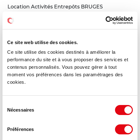
Location Activités Entrepôts BRUGES
5 rue de milan, 33520 BRUGES
77.48 €
2 259 m²
HT HC/m²/an
Ce site web utilise des cookies.
Ce site utilise des cookies destinés à améliorer la
performance du site et à vous proposer des services et
MIS À JOUR
contenus personnalisés. Vous pouvez gérer à tout
moment vos préférences dans les paramétrages des
cookies.
Sélection
Nécessaires
du
consentement
Préférences