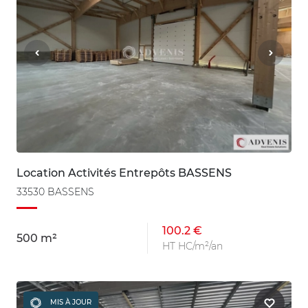
Location Activités Entrepôts BASSENS
33530 BASSENS
100.2 €
500 m²
HT HC/m²/an
MIS À JOUR