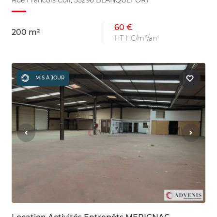
60 €
200 m²
HT HC/m²/an
MIS À JOUR