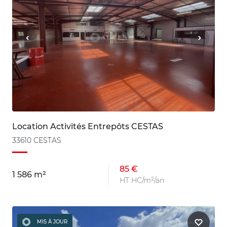
Location Activités Entrepôts CESTAS
33610 CESTAS
85 €
1 586 m²
HT HC/m²/an
MIS À JOUR