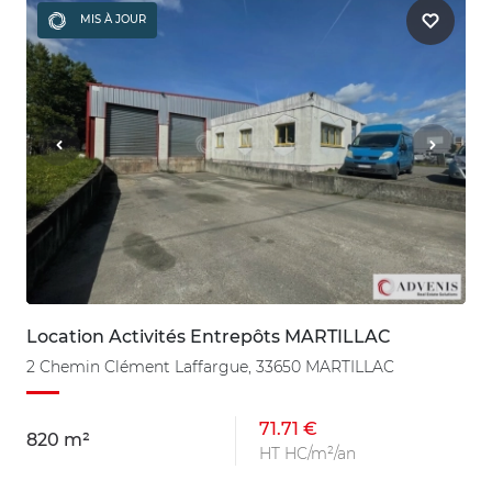
MIS À JOUR
Location Activités Entrepôts MARTILLAC
2 Chemin Clément Laffargue, 33650 MARTILLAC
71.71 €
820 m²
HT HC/m²/an