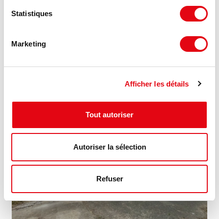
Statistiques
Location Activités Entrepôts BRUGES
5 rue de milan, 33520 BRUGES
Marketing
70 €
231 m²
HT HC/m²/an
Afficher les détails
Tout autoriser
NOUVEAUTÉ
Autoriser la sélection
Refuser