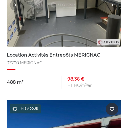
Location Activités Entrepôts MERIGNAC
33700 MERIGNAC
98.36 €
488 m²
HT HC/m²/an
MIS À JOUR