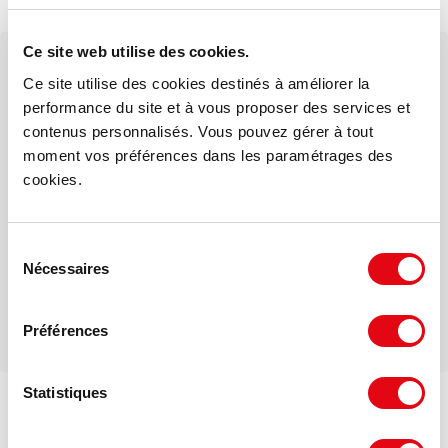
Tramway ligne A
Ce site web utilise des cookies.
Votre interlocuteur dédié
Ce site utilise des cookies destinés à améliorer la
Thomas POUPIN
performance du site et à vous proposer des services et
contenus personnalisés. Vous pouvez gérer à tout
moment vos préférences dans les paramétrages des
Mail
cookies.
Téléphone
Sélection
Nécessaires
du
consentement
Préférences
Statistiques
Voir les offres similaires