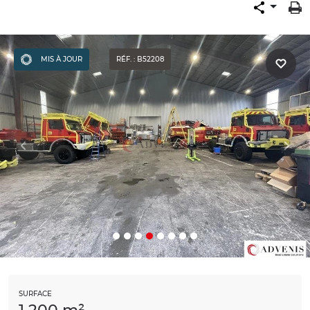
MIS À JOUR
RÉF. : B52208
SURFACE