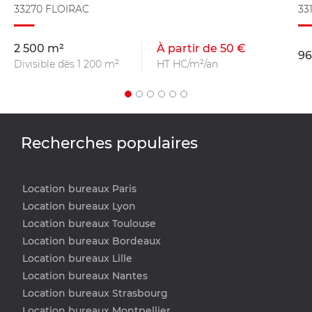
33270 FLOIRAC
33
2 500 m²
À partir de 50 €
96
Divisible dès 1 200 m²
HT HC/m²/an
Recherches populaires
Location bureaux Paris
Location bureaux Lyon
Location bureaux Toulouse
Location bureaux Bordeaux
Location bureaux Lille
Location bureaux Nantes
Location bureaux Strasbourg
Location bureaux Montpellier