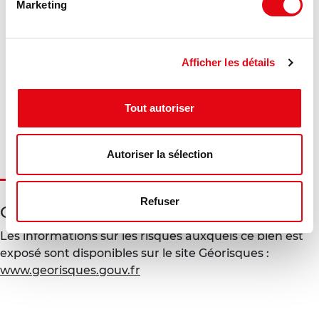
DPE - GES
Marketing
Consommation énergétique :
Afficher les détails
Diagnostic en cours de réalisation
Gaz à effet de serre :
Tout autoriser
Diagnostic en cours de réalisation
Autoriser la sélection
Refuser
Géorisques
Les informations sur les risques auxquels ce bien est
exposé sont disponibles sur le site Géorisques :
www.georisques.gouv.fr