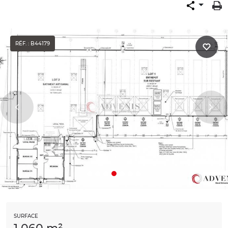
RÉF. : B44179
SURFACE