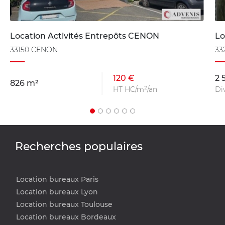
Location Activités Entrepôts CENON
Lo
33150 CENON
33
120 €
2 
826 m²
HT HC/m²/an
Di
Recherches populaires
Location bureaux Paris
Location bureaux Lyon
Location bureaux Toulouse
Location bureaux Bordeaux