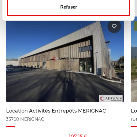
Refuser
Location Activités Entrepôts MERIGNAC
Lo
33700 MERIGNAC
ru
107.15 €