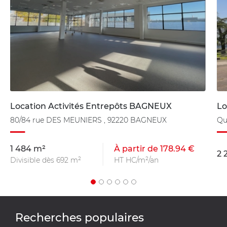
Location Activités Entrepôts BAGNEUX
Lo
80/84 rue DES MEUNIERS , 92220 BAGNEUX
Qu
1 484 m²
À partir de 178.94 €
2 
Divisible dès 692 m²
HT HC/m²/an
Recherches populaires