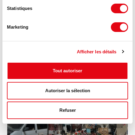
Statistiques
Marketing
Vente Activités Entrepôts SAINT CYR SUR LOIRE
Equatop, 37540 SAINT CYR SUR LOIRE
Afficher les détails
833 €
1 800 m²
HD HH/m²
Tout autoriser
Autoriser la sélection
Refuser