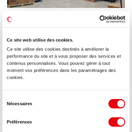
Vente Activités Entrepôts CHAMBRAY LES
TOURS
ZAC de la Vrillonerie, 37170 CHAMBRAY LES TOURS
Ce site web utilise des cookies.
1 140 €
Ce site utilise des cookies destinés à améliorer la
544 m²
HD HH/m²
performance du site et à vous proposer des services et
contenus personnalisés. Vous pouvez gérer à tout
moment vos préférences dans les paramétrages des
cookies.
Sélection
Nécessaires
du
consentement
Préférences