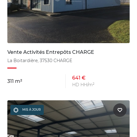
Vente Activités Entrepôts CHARGE
La Boitardière, 37530 CHARGE
641 €
311 m²
HD HH/m²
MIS À JOUR