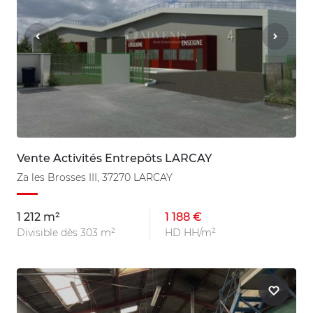
Vente Activités Entrepôts LARCAY
Za les Brosses III, 37270 LARCAY
1 212 m²
1 188 €
Divisible dès 303 m²
HD HH/m²