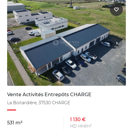
Vente Activités Entrepôts CHARGE
La Boitardière, 37530 CHARGE
1 130 €
531 m²
HD HH/m²