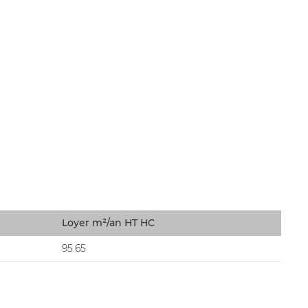
Loyer m²/an HT HC
95.65