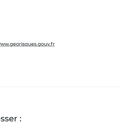
ww.georisques.gouv.fr
ser :