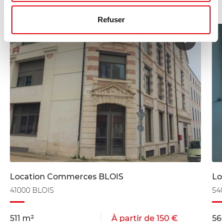
Refuser
Location Commerces BLOIS
Lo
41000 BLOIS
54
511 m²
À partir de 150 €
56