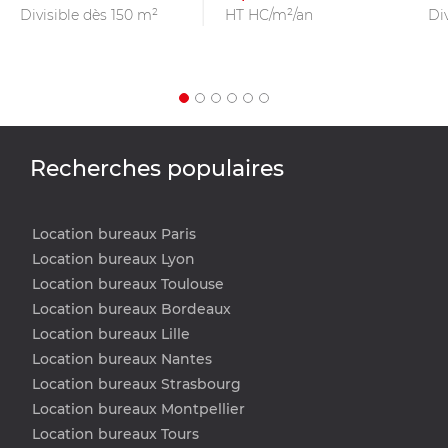
Divisible dès 150 m²
HT HC/m²/an
Di
Recherches populaires
Location bureaux Paris
Location bureaux Lyon
Location bureaux Toulouse
Location bureaux Bordeaux
Location bureaux Lille
Location bureaux Nantes
Location bureaux Strasbourg
Location bureaux Montpellier
Location bureaux Tours