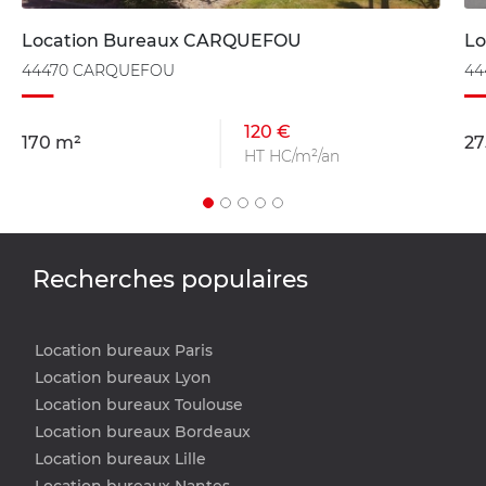
Location Bureaux CARQUEFOU
Lo
44470 CARQUEFOU
44
120 €
170 m²
27
HT HC/m²/an
Recherches populaires
Location bureaux Paris
Location bureaux Lyon
Location bureaux Toulouse
Location bureaux Bordeaux
Location bureaux Lille
Location bureaux Nantes