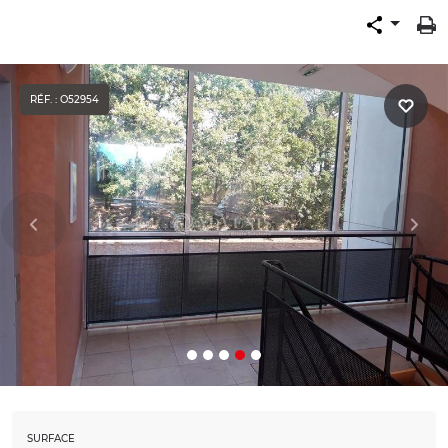
RÉF. : O52954
SURFACE