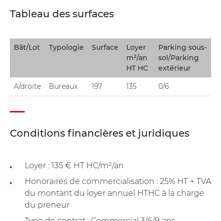
Tableau des surfaces
Bât/Lot
Typologie
Surface
Loyer
Parking sous-
m²/an
sol/Parking
HT HC
extérieur
A/droite
Bureaux
197
135
0/6
Conditions financières et juridiques
Loyer : 135 € HT HC/m²/an
Honoraires de commercialisation : 25% HT + TVA
du montant du loyer annuel HTHC à la charge
du preneur
Type de contrat : Commercial 3/6/9 ans