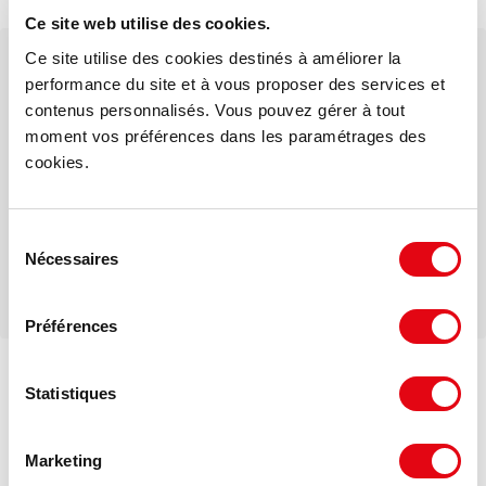
Ce site web utilise des cookies.
Ce site utilise des cookies destinés à améliorer la
Votre interlocuteur dédié
performance du site et à vous proposer des services et
Tom TOURNIER
contenus personnalisés. Vous pouvez gérer à tout
moment vos préférences dans les paramétrages des
cookies.
Mail
Sélection
Téléphone
Nécessaires
du
consentement
Préférences
Statistiques
DPE - GES
Marketing
Consommation énergétique :