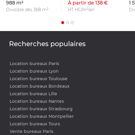
988 m²
À partir de 138 €
1 
Divisible dès 368 m²
HT HC/m²/an
Di
Recherches populaires
Location bureaux Paris
Location bureaux Lyon
Location bureaux Toulouse
Location bureaux Bordeaux
Location bureaux Lille
Location bureaux Nantes
Location bureaux Strasbourg
Location bureaux Montpellier
Location bureaux Tours
Vente bureaux Paris