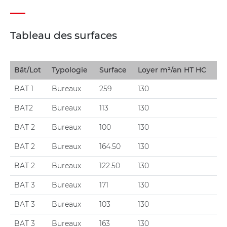
Tableau des surfaces
Bât/Lot
Typologie
Surface
Loyer m²/an HT HC
BAT 1
Bureaux
259
130
BAT2
Bureaux
113
130
BAT 2
Bureaux
100
130
BAT 2
Bureaux
164.50
130
BAT 2
Bureaux
122.50
130
BAT 3
Bureaux
171
130
BAT 3
Bureaux
103
130
BAT 3
Bureaux
163
130