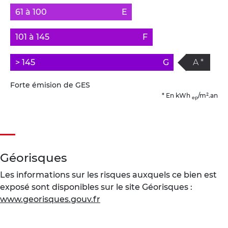
61 à 100
E
101 à 145
F
> 145
G
A *
Forte émision de GES
* En kWh
/m².an
ep
Géorisques
Les informations sur les risques auxquels ce bien est
exposé sont disponibles sur le site Géorisques :
www.georisques.gouv.fr