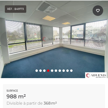
RÉF. : B49773
SURFACE
988 m²
Divisible à partir de
368 m²