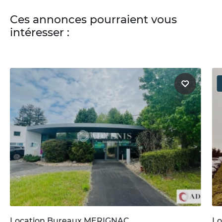
Ces annonces pourraient vous
intéresser :
Location Bureaux MERIGNAC
Lo