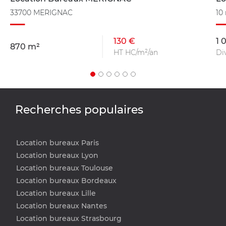
33700 MERIGNAC
10
130 €
1 
870 m²
HT HC/m²/an
Di
Recherches populaires
Location bureaux Paris
Location bureaux Lyon
Location bureaux Toulouse
Location bureaux Bordeaux
Location bureaux Lille
Location bureaux Nantes
Location bureaux Strasbourg