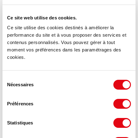
Ce site web utilise des cookies.
DPE - GES
Ce site utilise des cookies destinés à améliorer la
Consommation énergétique :
performance du site et à vous proposer des services et
contenus personnalisés. Vous pouvez gérer à tout
Bâtiment économe
Bâtiment
moment vos préférences dans les paramétrages des
cookies.
≤
A
50
Sélection
Nécessaires
51 à 110
B
du
consentement
111 à 210
C
148 *
Préférences
211 à 350
D
Statistiques
351 à 540
E