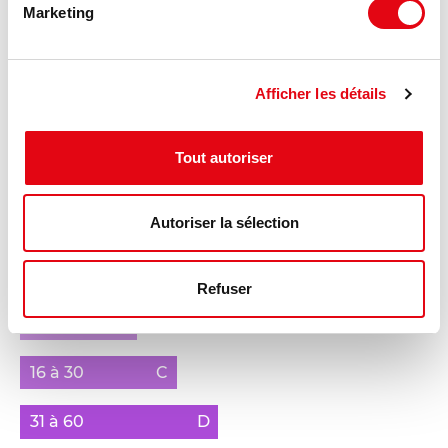
Marketing
541 à 750
F
> 750
G
Afficher les détails
Bâtiment énergivore
* En kg
/m².an
eqCO2
Tout autoriser
Gaz à effet de serre :
Faible émission de GES
Bâtiment
Autoriser la sélection
≤ 5
A
Refuser
6 à 15
B
16 à 30
C
31 à 60
D