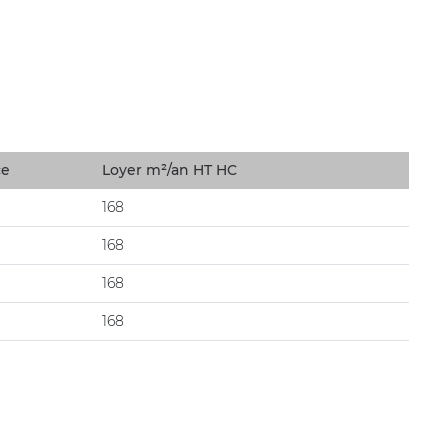
ce
Loyer m²/an HT HC
168
168
168
168