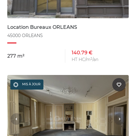
Location Bureaux ORLEANS
45000 ORLEANS
140.79 €
277 m²
HT HC/m²/an
MIS À JOUR