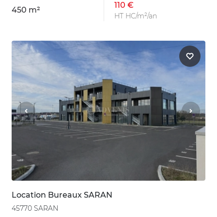
110 €
450 m²
HT HC/m²/an
Location Bureaux SARAN
45770 SARAN