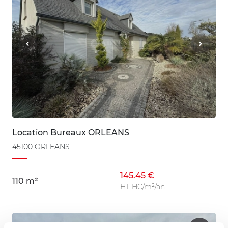
Location Bureaux ORLEANS
45100 ORLEANS
145.45 €
110 m²
HT HC/m²/an