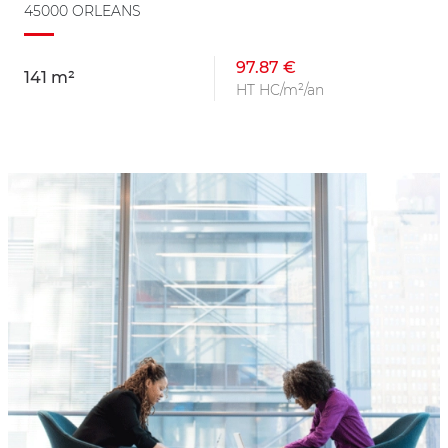
45000 ORLEANS
97.87 €
141 m²
HT HC/m²/an