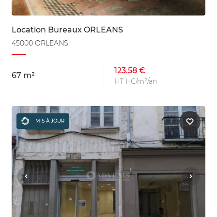
Location Bureaux ORLEANS
45000 ORLEANS
123.58 €
67 m²
HT HC/m²/an
MIS À JOUR