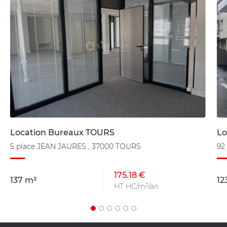
Location Bureaux TOURS
Lo
5 place JEAN JAURES , 37000 TOURS
92
175.18 €
137 m²
12
HT HC/m²/an