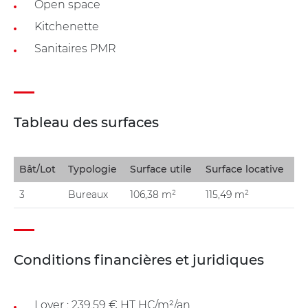
Open space
Kitchenette
Sanitaires PMR
Tableau des surfaces
Bât/Lot
Typologie
Surface utile
Surface locative
3
Bureaux
106,38 m²
115,49 m²
Conditions financières et juridiques
Loyer : 239.59 € HT HC/m²/an