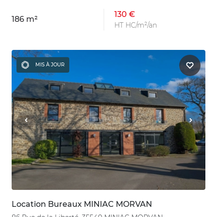
130 €
186 m²
HT HC/m²/an
MIS À JOUR
Location Bureaux MINIAC MORVAN