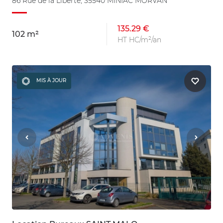
86 Rue de la Liberté, 35540 MINIAC MORVAN
135.29 €
102 m²
HT HC/m²/an
MIS À JOUR