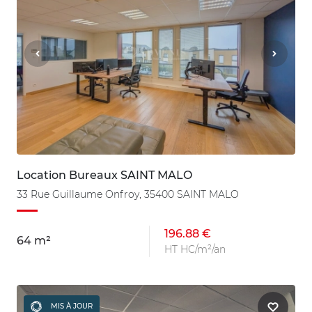
Location Bureaux SAINT MALO
33 Rue Guillaume Onfroy, 35400 SAINT MALO
196.88 €
64 m²
HT HC/m²/an
MIS À JOUR