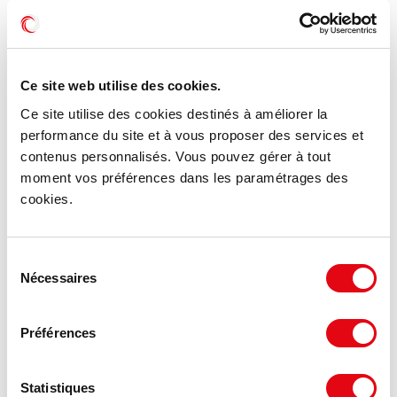
MIS À JOUR
Ce site web utilise des cookies.
Ce site utilise des cookies destinés à améliorer la
performance du site et à vous proposer des services et
contenus personnalisés. Vous pouvez gérer à tout
moment vos préférences dans les paramétrages des
cookies.
Sélection
Location Bureaux SAINT GRÉGOIRE
Nécessaires
du
1 Parc de Brocéliande, 35760 SAINT GRÉGOIRE
consentement
Préférences
115 m²
À partir de 152.17 €
Divisible dès 72 m²
HT HC/m²/an
Statistiques