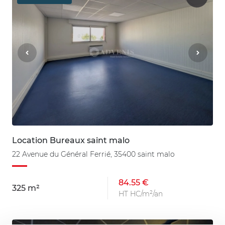
Location Bureaux saint malo
22 Avenue du Général Ferrié, 35400 saint malo
84.55 €
325 m²
HT HC/m²/an