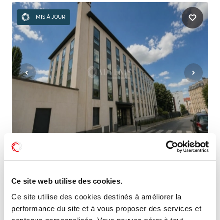
MIS À JOUR
Vente Bureaux SAINT DENIS
52 rue charles michels, 93200 SAINT DENIS
Ce site web utilise des cookies.
Ce site utilise des cookies destinés à améliorer la
3 835 €
103 m²
performance du site et à vous proposer des services et
/m²