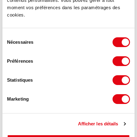
contenus personnalisés. Vous pouvez gérer à tout
moment vos préférences dans les paramétrages des
cookies.
MIS À JOUR
Sélection
Nécessaires
du
consentement
Préférences
Statistiques
Marketing
Vente Bureaux SAINT DENIS
2 boulevard DE LA LIBERATION, 93200 SAINT DENIS
Afficher les détails
420 m²
2 500 €