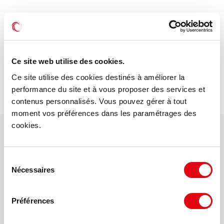
Dessertes - MERIGNAC (33700)
A 11,5 km de Bordeaux Centre
Ce site web utilise des cookies.
Par la Rocade (A630) sortie N°11
Bus lignes 1 et 48
Ce site utilise des cookies destinés à améliorer la
Gare LGV BORDEAUX Saint Jean à 20 mn
performance du site et à vous proposer des services et
Tramway A
contenus personnalisés. Vous pouvez gérer à tout
moment vos préférences dans les paramétrages des
cookies.
Votre interlocuteur dédié
Thomas POUPIN
Sélection
Nécessaires
du
consentement
Mail
Préférences
Téléphone