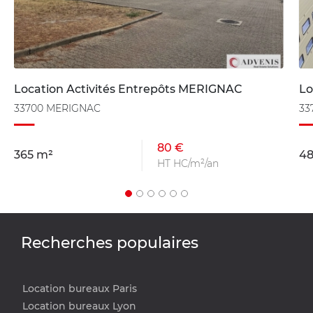
Location Activités Entrepôts MERIGNAC
Lo
33700 MERIGNAC
33
80 €
365 m²
48
HT HC/m²/an
Recherches populaires
Location bureaux Paris
Location bureaux Lyon