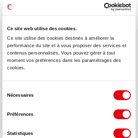
Liaison Bus ligne 186 vers métro 'Maire d'Ivry'
Prolongement de la ligne de Métro 14 station
'Chevilly - Trois communes'
Ce site web utilise des cookies.
Ce site utilise des cookies destinés à améliorer la
Votre interlocuteur dédié
performance du site et à vous proposer des services et
ADVENIS IDF EST
contenus personnalisés. Vous pouvez gérer à tout
moment vos préférences dans les paramétrages des
cookies.
Mail
Sélection
Téléphone
Nécessaires
du
consentement
Préférences
Statistiques