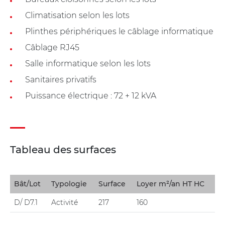
Climatisation selon les lots
Plinthes périphériques le câblage informatique
Câblage RJ45
Salle informatique selon les lots
Sanitaires privatifs
Puissance électrique : 72 + 12 kVA
Tableau des surfaces
Bât/Lot
Typologie
Surface
Loyer m²/an HT HC
D/ D7.1
Activité
217
160