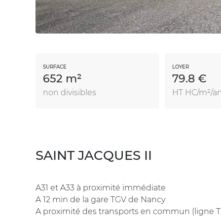
SURFACE
LOYER
652 m²
79.8 €
non divisibles
HT HC/m²/a
SAINT JACQUES II
A31 et A33 à proximité immédiate
A 12 min de la gare TGV de Nancy
A proximité des transports en commun (ligne T2