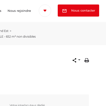
Nous contacter
s
Nous rejoindre
nd Est
E - 652 m² non divisibles
Votre interlocuteur dédié