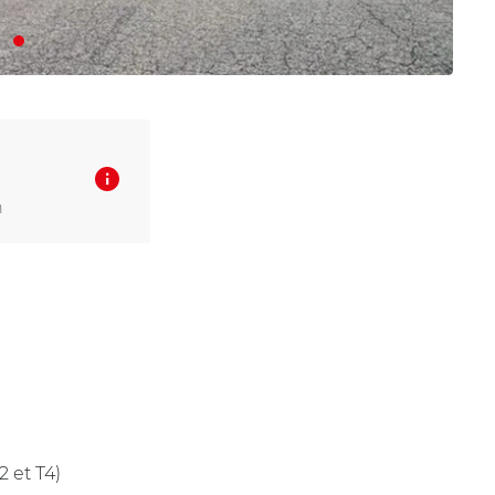
n
 et T4)