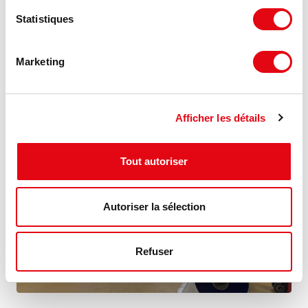
Location Activités Entrepôts COUR CHEVERNY
l'ardoise, 41700 COUR CHEVERNY
Statistiques
200 m²
Nous consulter
Marketing
Afficher les détails
Tout autoriser
Autoriser la sélection
Refuser