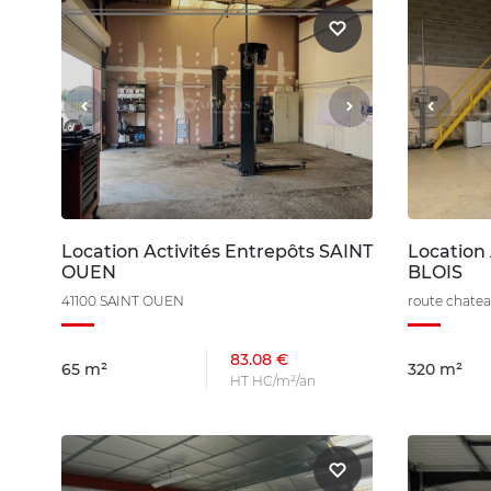
Location Activités Entrepôts SAINT
Location 
OUEN
BLOIS
41100 SAINT OUEN
route chatea
83.08 €
65 m²
320 m²
HT HC/m²/an