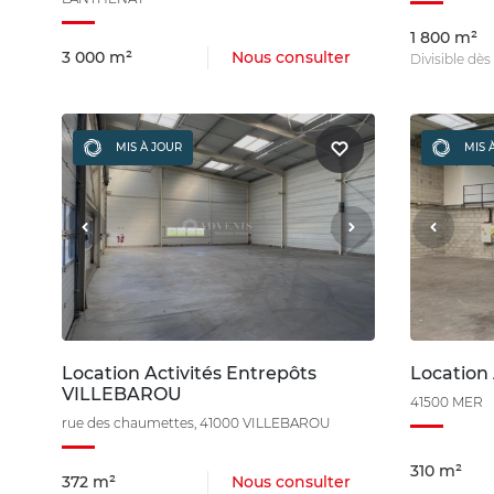
1 800 m²
3 000 m²
Nous consulter
Divisible dè
MIS À JOUR
MIS 
Location Activités Entrepôts
Location
VILLEBAROU
41500 MER
rue des chaumettes, 41000 VILLEBAROU
310 m²
372 m²
Nous consulter