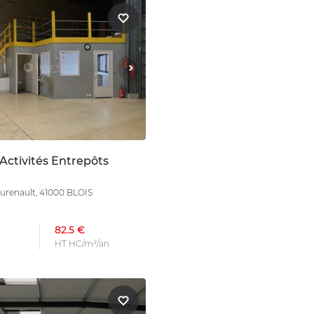
Activités Entrepôts
urenault, 41000 BLOIS
82.5 €
HT HC/m²/an