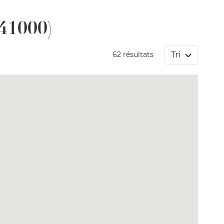
(41000)
Tri
62 résultats