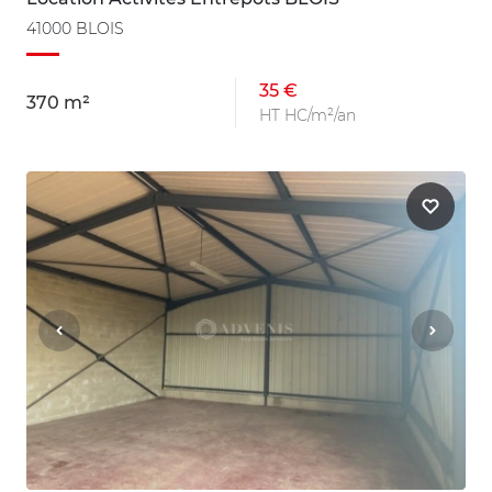
41000 BLOIS
35 €
370 m²
HT HC/m²/an