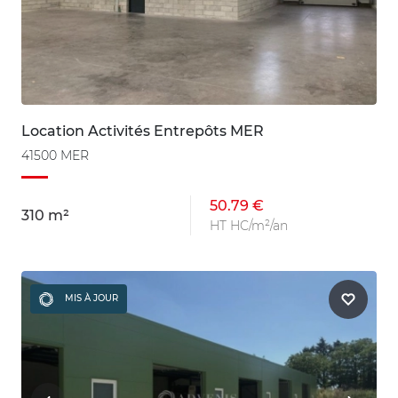
Location Activités Entrepôts MER
41500 MER
50.79 €
310 m²
HT HC/m²/an
MIS À JOUR