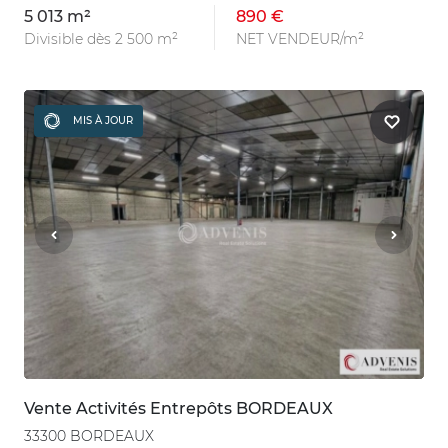
5 013 m²
890 €
Divisible dès 2 500 m²
NET VENDEUR/m²
MIS À JOUR
Vente Activités Entrepôts BORDEAUX
33300 BORDEAUX