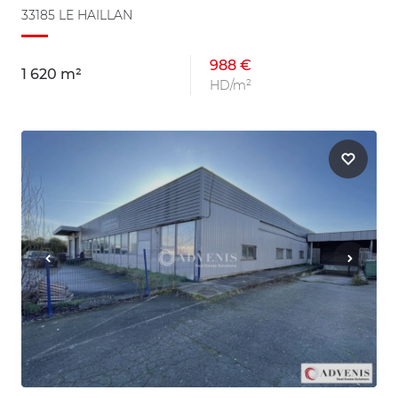
33185 LE HAILLAN
988 €
1 620 m²
HD/m²