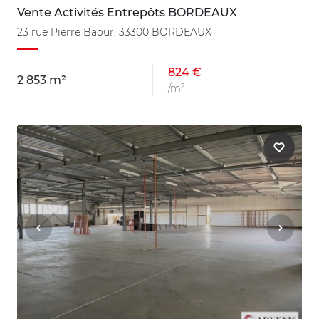
Vente Activités Entrepôts BORDEAUX
23 rue Pierre Baour, 33300 BORDEAUX
824 €
2 853 m²
/m²