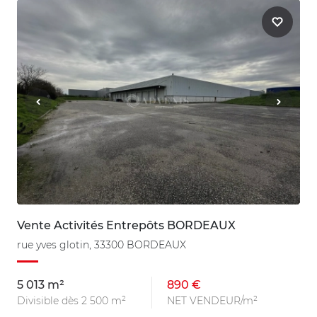
Vente Activités Entrepôts BORDEAUX
rue yves glotin, 33300 BORDEAUX
5 013 m²
890 €
Divisible dès 2 500 m²
NET VENDEUR/m²