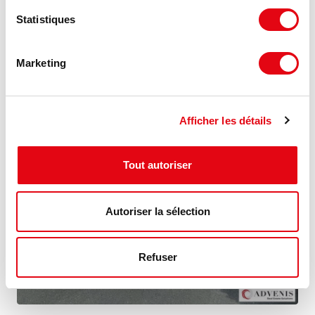
BORDEAUX
Statistiques
1 831 m²
1 396 €
Marketing
Divisible dès 444 m²
/m²
Afficher les détails
MIS À JOUR
Tout autoriser
Autoriser la sélection
Refuser