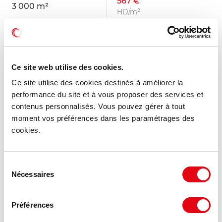
567 €
3 000 m²
HD/m²
NOUVEAUTÉ
Ce site web utilise des cookies.
Ce site utilise des cookies destinés à améliorer la
performance du site et à vous proposer des services et
contenus personnalisés. Vous pouvez gérer à tout
moment vos préférences dans les paramétrages des
cookies.
Sélection
Nécessaires
du
consentement
Vente Activités Entrepôts ARTIGUES PRES
BORDEAUX
Préférences
RUE DE LA BLANCHERIE, 33370 ARTIGUES PRES