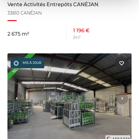
Vente Activités Entrepôts CANÉJAN
33610 CANÉJAN
1 196 €
2 675 m²
/m²
MIS À JOUR