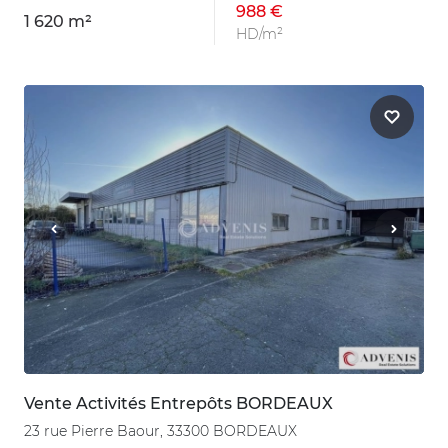
988 €
1 620 m²
HD/m²
Vente Activités Entrepôts BORDEAUX
23 rue Pierre Baour, 33300 BORDEAUX