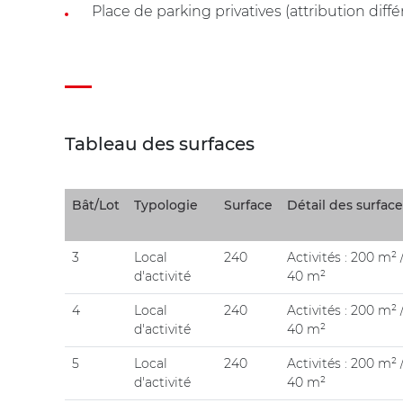
Place de parking privatives (attribution diffé
Tableau des surfaces
Bât/Lot
Typologie
Surface
Détail des surface
3
Local
240
Activités : 200 m² 
d'activité
40 m²
4
Local
240
Activités : 200 m² 
d'activité
40 m²
5
Local
240
Activités : 200 m² 
d'activité
40 m²