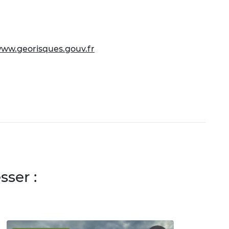
ww.georisques.gouv.fr
ser :