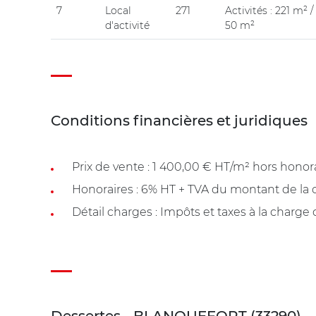
7
Local
271
Activités : 221 m² 
d'activité
50 m²
Conditions financières et juridiques
Prix de vente : 1 400,00 € HT/m² hors honor
Honoraires : 6% HT + TVA du montant de la c
Détail charges : Impôts et taxes à la charge
Dessertes - BLANQUEFORT (33290)