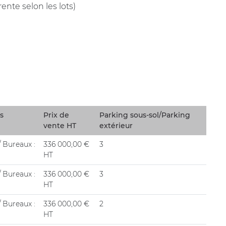
rente selon les lots)
s
Prix de
Parking sous-sol/Parking
vente HT
extérieur
/ Bureaux :
336 000,00 €
3
HT
/ Bureaux :
336 000,00 €
3
HT
/ Bureaux :
336 000,00 €
2
HT