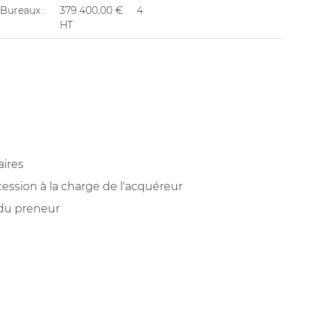
/ Bureaux :
379 400,00 €
4
HT
aires
ession à la charge de l'acquéreur
 du preneur