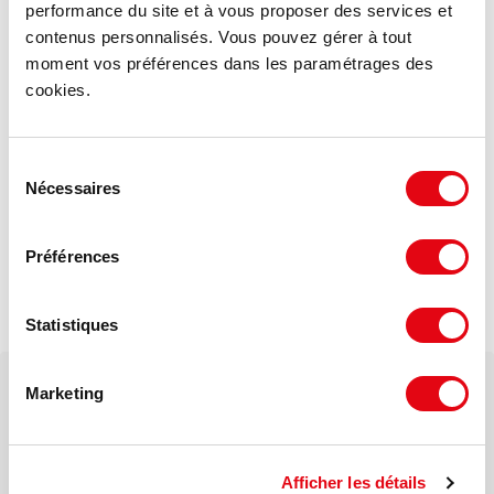
performance du site et à vous proposer des services et
contenus personnalisés. Vous pouvez gérer à tout
moment vos préférences dans les paramétrages des
cookies.
Dessertes - WOIPPY (57140)
Agglomération de Metz
Sélection
Accès direct A31
Nécessaires
du
Accès quasi direct échangeur A31/A4
consentement
Accès direct D953
Préférences
Transports en commun (TCRM ligne bus 3 et 11,
future ligne A du Mettis)
Embranchement fer sur triage SNCF.
Statistiques
Marketing
Votre interlocuteur dédié
Emeric ZDYBAL
Afficher les détails