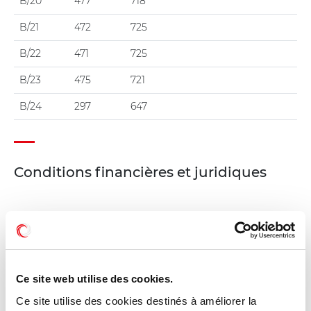
B/20
477
718
B/21
472
725
B/22
471
725
B/23
475
721
B/24
297
647
Conditions financières et juridiques
Prix de vente : 780,00 € HT/m² hors honoraires
Honoraires : 7% HT + TVA du montant de la
cession à la charge de l'acquéreur
Détail charges : Impôts et taxes à la charge du
Ce site web utilise des cookies.
preneur
Ce site utilise des cookies destinés à améliorer la