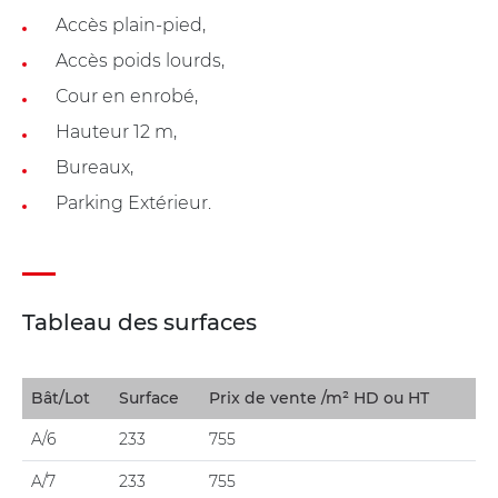
Accès plain-pied,
Accès poids lourds,
Cour en enrobé,
Hauteur 12 m,
Bureaux,
Parking Extérieur.
Tableau des surfaces
Bât/Lot
Surface
Prix de vente /m² HD ou HT
A/6
233
755
A/7
233
755