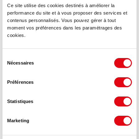
Ce site utilise des cookies destinés à améliorer la
performance du site et à vous proposer des services et
contenus personnalisés. Vous pouvez gérer à tout
moment vos préférences dans les paramétrages des
cookies.
Sélection
Nécessaires
du
consentement
Préférences
DPE - GES
Statistiques
Consommation énergétique :
Diagnostic en cours de réalisation
Marketing
Gaz à effet de serre :