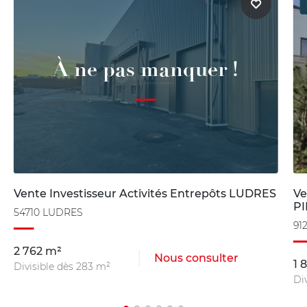
À ne pas manquer !
Vente Investisseur Activités Entrepôts LUDRES
Ve
P
54710 LUDRES
91
2 762 m²
Nous consulter
1 
Divisible dès 283 m²
Di