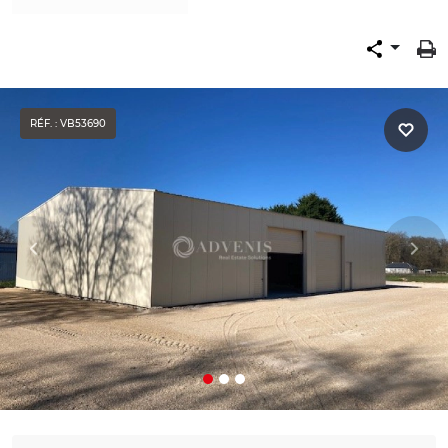
RÉF. : VB53690