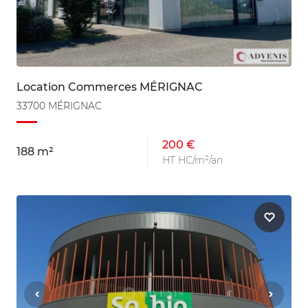
Location Commerces MÉRIGNAC
33700 MÉRIGNAC
200 €
188 m²
HT HC/m²/an