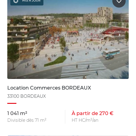
MIS À JOUR
Location Commerces BORDEAUX
33100 BORDEAUX
1 041 m²
À partir de 270 €
Divisible dès 71 m²
HT HC/m²/an