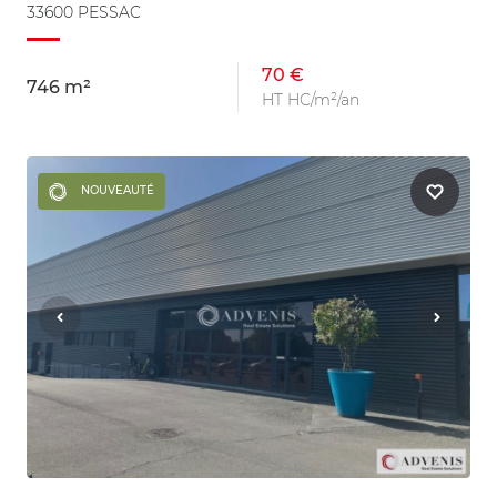
33600 PESSAC
70 €
746 m²
HT HC/m²/an
NOUVEAUTÉ