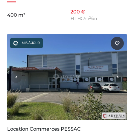
200 €
400 m²
HT HC/m²/an
MIS À JOUR
Location Commerces PESSAC