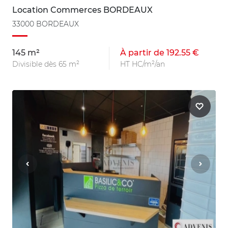
Location Commerces BORDEAUX
33000 BORDEAUX
145 m²
À partir de 192.55 €
Divisible dès 65 m²
HT HC/m²/an