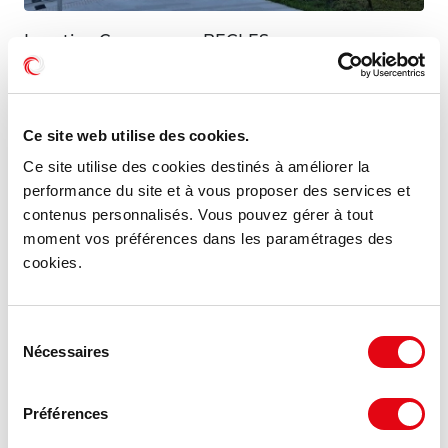
Location Commerces BEGLES
33130 BEGLES
130 €
651 m²
Ce site web utilise des cookies.
HT HC/m²/an
Ce site utilise des cookies destinés à améliorer la
performance du site et à vous proposer des services et
contenus personnalisés. Vous pouvez gérer à tout
MIS À JOUR
moment vos préférences dans les paramétrages des
cookies.
Sélection
Nécessaires
du
consentement
Préférences