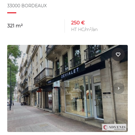
33000 BORDEAUX
250 €
321 m²
HT HC/m²/an