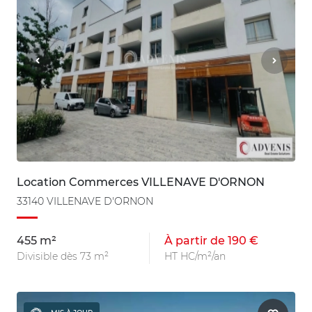
Location Commerces VILLENAVE D'ORNON
33140 VILLENAVE D'ORNON
455 m²
À partir de 190 €
Divisible dès 73 m²
HT HC/m²/an