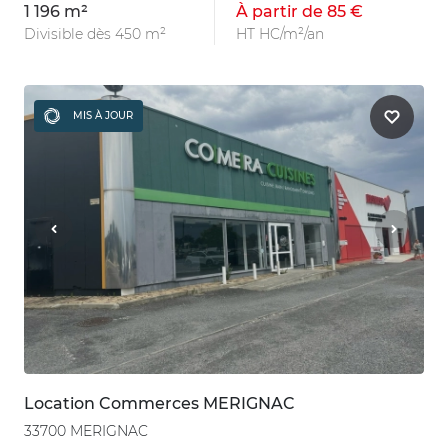
1 196 m²
À partir de 85 €
Divisible dès 450 m²
HT HC/m²/an
MIS À JOUR
Location Commerces MERIGNAC
33700 MERIGNAC