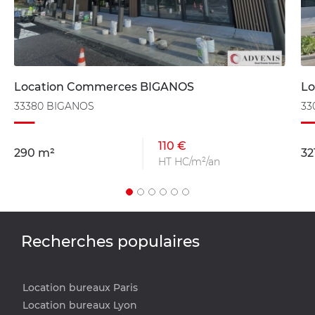
Location Commerces BIGANOS
L
33380 BIGANOS
33
110 €
290 m²
32
HT HC/m²/an
Recherches populaires
Location bureaux Paris
Location bureaux Lyon