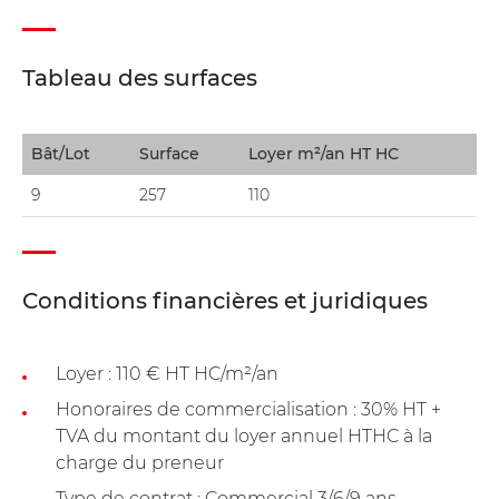
Tableau des surfaces
Bât/Lot
Surface
Loyer m²/an HT HC
9
257
110
Conditions financières et juridiques
Loyer : 110 € HT HC/m²/an
Honoraires de commercialisation : 30% HT +
TVA du montant du loyer annuel HTHC à la
charge du preneur
Type de contrat : Commercial 3/6/9 ans