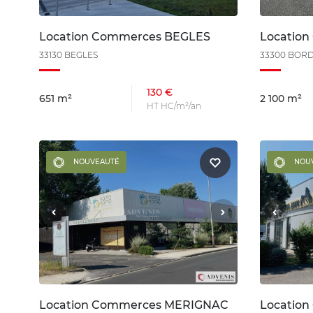
Location Commerces BEGLES
Locatio
33130 BEGLES
33300 BOR
130 €
651 m²
2 100 m²
HT HC/m²/an
NOUVEAUTÉ
NOU
Location Commerces MERIGNAC
Locatio