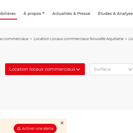
ilières
À propos
Actualités & Presse
Études & Analyse
ux commerciaux
Location Locaux commerciaux Nouvelle Aquitaine
Lo
Location locaux commerciaux
Surface
Activer une alerte