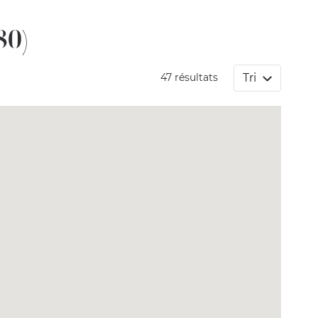
80)
Tri
47 résultats