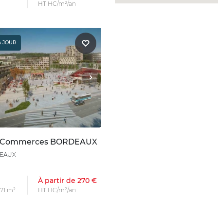
HT HC/m²/an
À JOUR
n Commerces BORDEAUX
DEAUX
À partir de 270 €
 71 m²
HT HC/m²/an