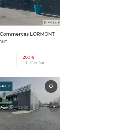
n Commerces LORMONT
MONT
200 €
HT HC/m²/an
À JOUR