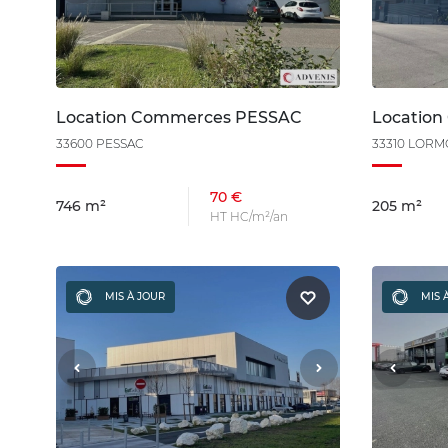
Location Commerces PESSAC
Locatio
33600 PESSAC
33310 LOR
70 €
746 m²
205 m²
HT HC/m²/an
MIS À JOUR
MIS 