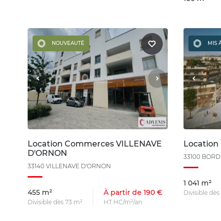
NOUVEAUTÉ
MIS 
Location Commerces VILLENAVE
Locatio
D'ORNON
33100 BOR
33140 VILLENAVE D'ORNON
1 041 m²
455 m²
À partir de 190 €
Divisible dès
Divisible dès 73 m²
HT HC/m²/an