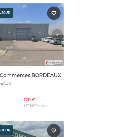
À JOUR
n Commerces BORDEAUX
DEAUX
120 €
HT HC/m²/an
À JOUR