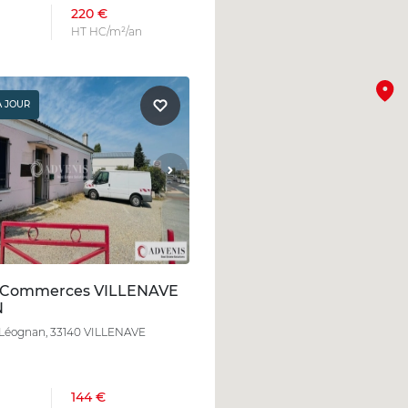
220 €
HT HC/m²/an
À JOUR
n Commerces VILLENAVE
N
 Léognan, 33140 VILLENAVE
144 €