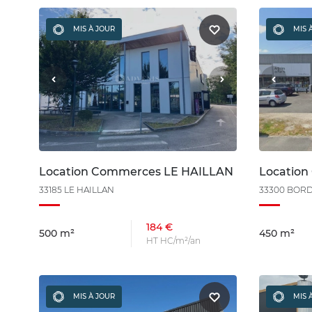
MIS À JOUR
MIS 
Location Commerces LE HAILLAN
Locatio
33185 LE HAILLAN
33300 BOR
184 €
500 m²
450 m²
HT HC/m²/an
MIS À JOUR
MIS 