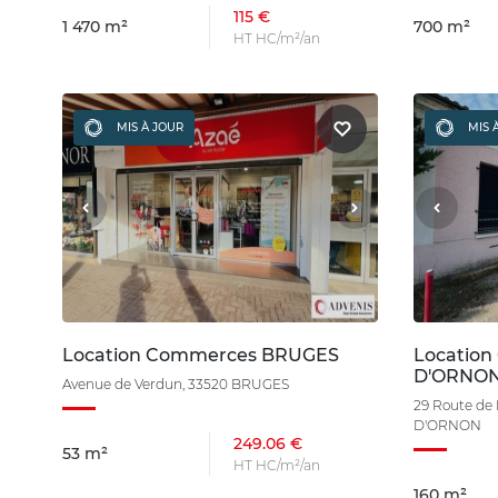
115 €
1 470 m²
700 m²
HT HC/m²/an
MIS À JOUR
MIS 
Location Commerces BRUGES
Locatio
D'ORNO
Avenue de Verdun, 33520 BRUGES
29 Route de
D'ORNON
249.06 €
53 m²
HT HC/m²/an
160 m²