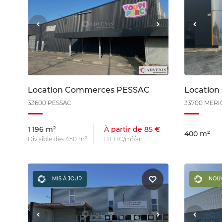
Location Commerces PESSAC
Locatio
33600 PESSAC
33700 MER
1 196 m²
À partir de 85 €
400 m²
Divisible dès 450 m²
HT HC/m²/an
MIS À JOUR
NOU