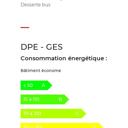
Desserte bus
DPE - GES
Consommation énergétique :
Bâtiment économe
≤ 50
A
51 à 110
B
111 à 210
C
211 à 350
D