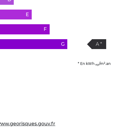
E
F
G
A *
* En kWh
/m².an
ep
ww.georisques.gouv.fr