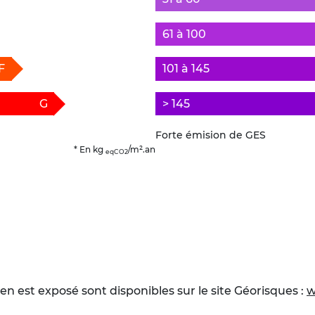
61 à 100
F
101 à 145
G
> 145
Forte émision de GES
* En kg
/m².an
eqCO2
en est exposé sont disponibles sur le site Géorisques :
w