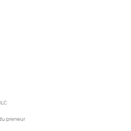
 ILC
 du preneur