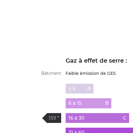
Gaz à effet de serre :
Bâtiment
Faible émission de GES
≤ 5
A
6 à 15
B
159 *
16 à 30
C
31 à 60