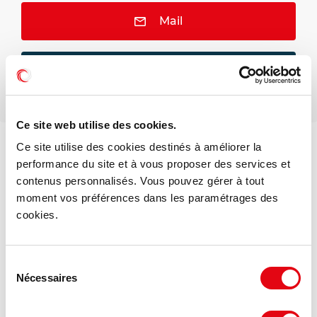
Mail
Téléphone
Ce site web utilise des cookies.
Ce site utilise des cookies destinés à améliorer la
performance du site et à vous proposer des services et
DPE - GES
contenus personnalisés. Vous pouvez gérer à tout
moment vos préférences dans les paramétrages des
Consommation énergétique :
cookies.
Diagnostic en cours de réalisation
Sélection
Gaz à effet de serre :
Nécessaires
du
Diagnostic en cours de réalisation
consentement