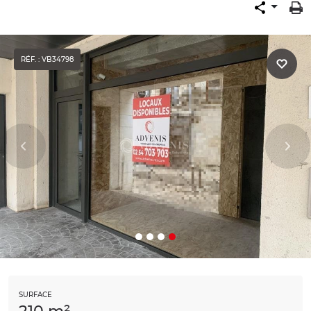
RÉF. : VB34798
SURFACE