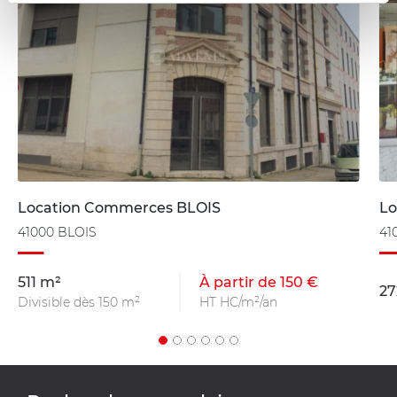
Location Commerces BLOIS
Lo
41000 BLOIS
41
511 m²
À partir de 150 €
27
Divisible dès 150 m²
HT HC/m²/an