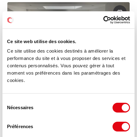
Ce site web utilise des cookies.
Ce site utilise des cookies destinés à améliorer la
performance du site et à vous proposer des services et
contenus personnalisés. Vous pouvez gérer à tout
moment vos préférences dans les paramétrages des
cookies.
Location Commerces BLOIS
Sélection
Nécessaires
rue porte chartraine, 41000 BLOIS
du
consentement
150 m²
Nous consulter
Préférences