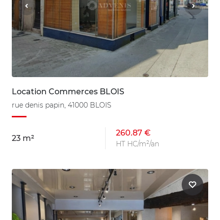
Location Commerces BLOIS
rue denis papin, 41000 BLOIS
260.87 €
23 m²
HT HC/m²/an