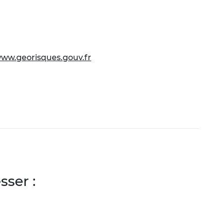
ww.georisques.gouv.fr
ser :