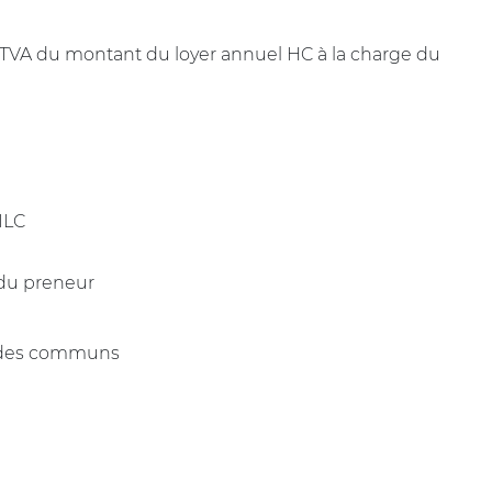
 TVA du montant du loyer annuel HC à la charge du
 ILC
 du preneur
n des communs