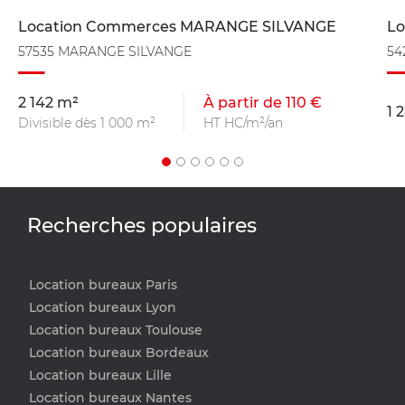
Location Commerces MARANGE SILVANGE
Lo
57535 MARANGE SILVANGE
54
2 142 m²
À partir de 110 €
1 
Divisible dès 1 000 m²
HT HC/m²/an
Recherches populaires
Location bureaux Paris
Location bureaux Lyon
Location bureaux Toulouse
Location bureaux Bordeaux
Location bureaux Lille
Location bureaux Nantes