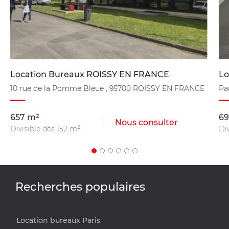
Location Bureaux ROISSY EN FRANCE
Lo
10 rue de la Pomme Bleue , 95700 ROISSY EN FRANCE
Pa
657 m²
69
Nous consulter
Divisible dès 152 m²
Div
Recherches populaires
Location bureaux Paris