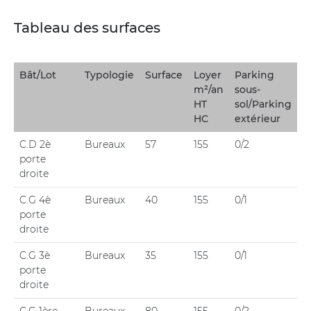
Tableau des surfaces
Bât/Lot
Typologie
Surface
Loyer
Parking
m²/an
sous-
HT
sol/Parking
HC
extérieur
C.D 2è
Bureaux
57
155
0/2
porte
droite
C.G 4è
Bureaux
40
155
0/1
porte
droite
C.G 3è
Bureaux
35
155
0/1
porte
droite
C.G 1ère
Bureaux
80
155
0/2