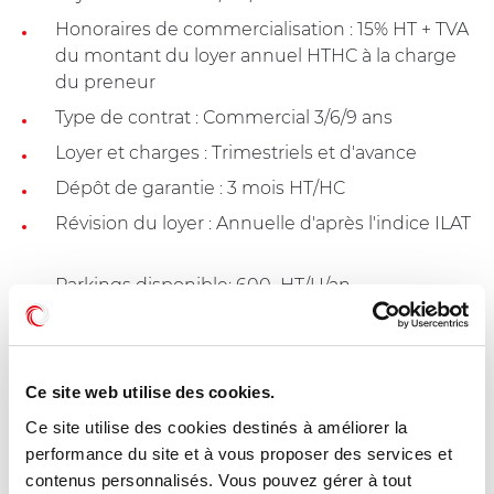
Honoraires de commercialisation : 15% HT + TVA
du montant du loyer annuel HTHC à la charge
du preneur
Type de contrat : Commercial 3/6/9 ans
Loyer et charges : Trimestriels et d'avance
Dépôt de garantie : 3 mois HT/HC
Révision du loyer : Annuelle d'après l'indice ILAT
Parkings disponible: 600  HT/U/an
Les charges incluent la taxe foncière
Electricité: compteur individuel
Ce site web utilise des cookies.
Ce site utilise des cookies destinés à améliorer la
performance du site et à vous proposer des services et
Dessertes - GOUSSAINVILLE (95190)
contenus personnalisés. Vous pouvez gérer à tout