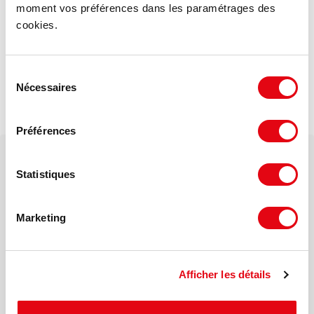
moment vos préférences dans les paramétrages des
cookies.
A 20 kilomètres de Paris
Aéroport Roissy CDG
Autoroute A104
Sélection
Nationale 17
Nécessaires
du
RER ligne D station 'Goussainville'
consentement
Desserte de bus
Préférences
Votre interlocuteur dédié
Statistiques
Elodie BADUN
Marketing
Mail
Afficher les détails
Téléphone