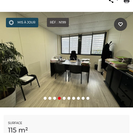
MIS À JOUR
RÉF. : N199
SURFACE
115 m²