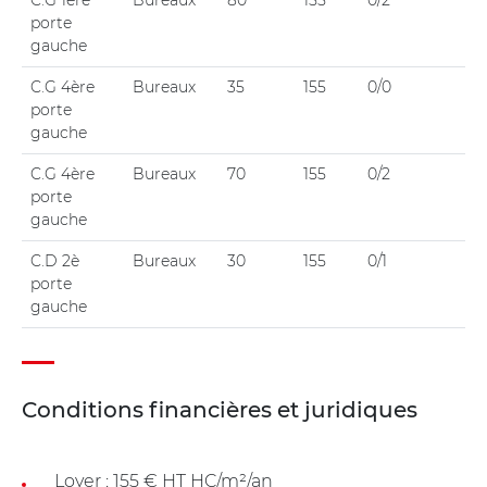
porte
gauche
C.G 4ère
Bureaux
35
155
0/0
porte
gauche
C.G 4ère
Bureaux
70
155
0/2
porte
gauche
C.D 2è
Bureaux
30
155
0/1
porte
gauche
Conditions financières et juridiques
Loyer : 155 € HT HC/m²/an