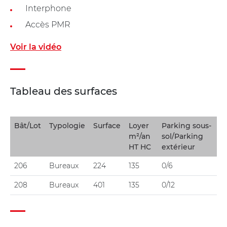
Interphone
Accès PMR
Voir la vidéo
Tableau des surfaces
Bât/Lot
Typologie
Surface
Loyer
Parking sous-
m²/an
sol/Parking
HT HC
extérieur
206
Bureaux
224
135
0/6
208
Bureaux
401
135
0/12