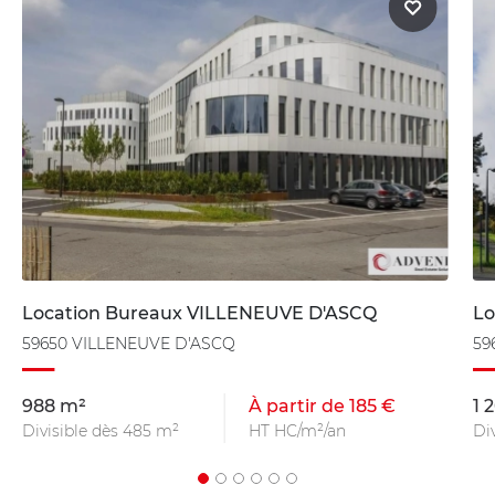
Location Bureaux VILLENEUVE D'ASCQ
Lo
59650 VILLENEUVE D'ASCQ
59
988 m²
À partir de 185 €
1 
Divisible dès 485 m²
HT HC/m²/an
Di