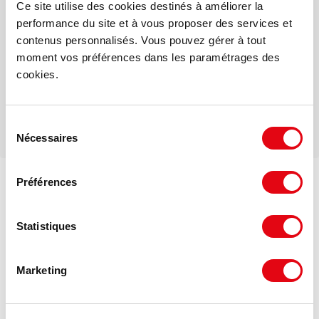
Alexandre POETTE
Ce site utilise des cookies destinés à améliorer la
performance du site et à vous proposer des services et
contenus personnalisés. Vous pouvez gérer à tout
Mail
moment vos préférences dans les paramétrages des
cookies.
Téléphone
Sélection
Nécessaires
du
consentement
Préférences
DPE - GES
Statistiques
Consommation énergétique :
Marketing
Diagnostic en cours de réalisation
Gaz à effet de serre :