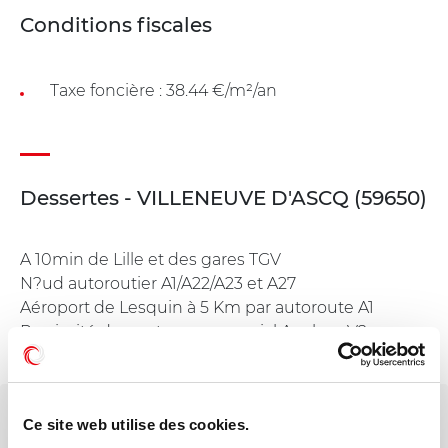
Conditions fiscales
Taxe foncière : 38.44 €/m²/an
Dessertes - VILLENEUVE D'ASCQ (59650)
A 10min de Lille et des gares TGV
N?ud autoroutier A1/A22/A23 et A27
Aéroport de Lesquin à 5 Km par autoroute A1
Proximité du centre commercial Auchan V2
Sortie 'Cité Scientifique'
Ce site web utilise des cookies.
Votre interlocuteur dédié