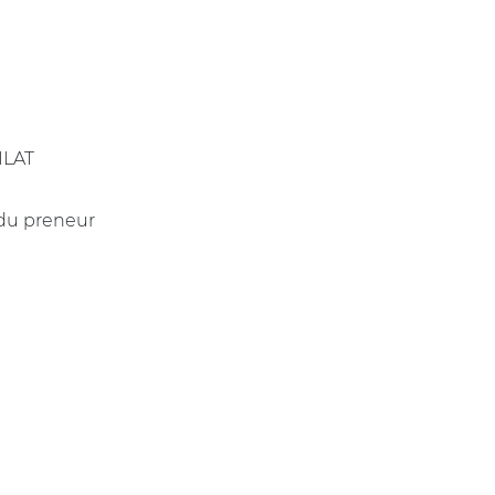
 ILAT
 du preneur