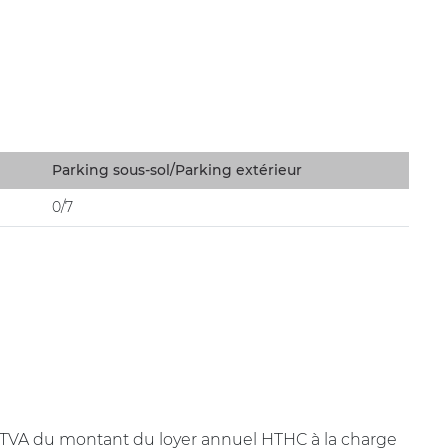
Parking sous-sol/Parking extérieur
0/7
+ TVA du montant du loyer annuel HTHC à la charge