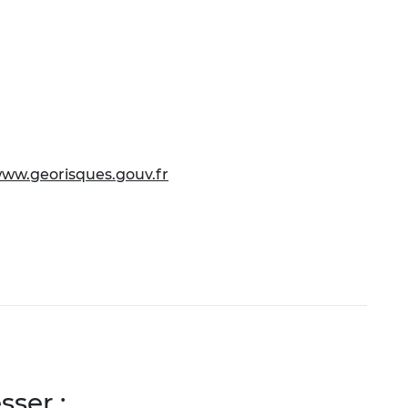
ww.georisques.gouv.fr
ser :