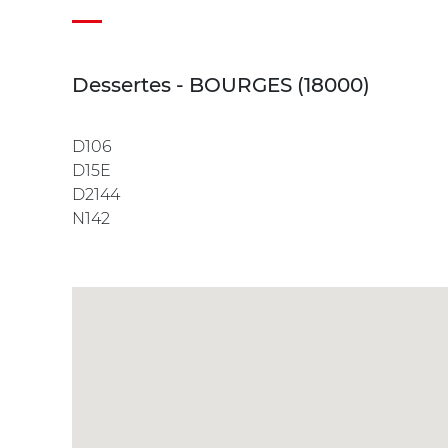
Dessertes - BOURGES (18000)
D106
D15E
D2144
N142