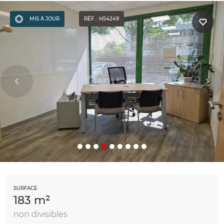
MIS À JOUR
RÉF. : H54249
SURFACE
183 m²
non divisibles