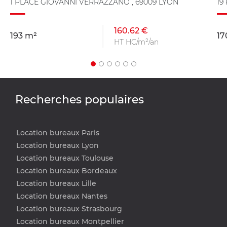
1 PLACE GIOVANNI VERRAZZANO , 69009 LYON
19
160.62 €
193 m²
17
HT HC/m²/an
Recherches populaires
Location bureaux Paris
Location bureaux Lyon
Location bureaux Toulouse
Location bureaux Bordeaux
Location bureaux Lille
Location bureaux Nantes
Location bureaux Strasbourg
Location bureaux Montpellier