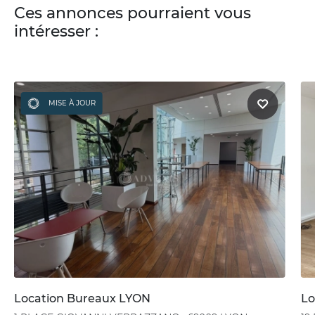
Ces annonces pourraient vous
intéresser :
MISE À JOUR
Location Bureaux LYON
Lo