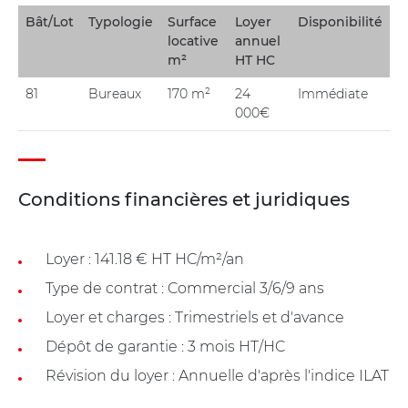
Bât/Lot
Typologie
Surface
Loyer
Disponibilité
locative
annuel
m²
HT HC
81
Bureaux
170 m²
24
Immédiate
000€
Conditions financières et juridiques
Loyer : 141.18 € HT HC/m²/an
Type de contrat : Commercial 3/6/9 ans
Loyer et charges : Trimestriels et d'avance
Dépôt de garantie : 3 mois HT/HC
Révision du loyer : Annuelle d'après l'indice ILAT