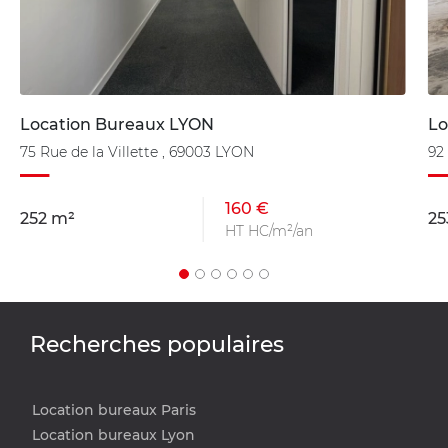
Location Bureaux LYON
Lo
75 Rue de la Villette , 69003 LYON
92
160 €
252 m²
25
HT HC/m²/an
Recherches populaires
Location bureaux Paris
Location bureaux Lyon