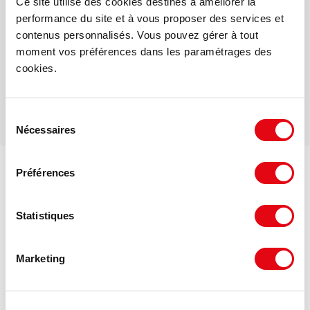
Ce site utilise des cookies destinés à améliorer la
Mail
performance du site et à vous proposer des services et
contenus personnalisés. Vous pouvez gérer à tout
moment vos préférences dans les paramétrages des
Téléphone
cookies.
Sélection
Nécessaires
du
consentement
Préférences
Voir les offres similaires
DPE - GES
Statistiques
Consommation énergétique :
Marketing
Diagnostic en cours de réalisation
Gaz à effet de serre :