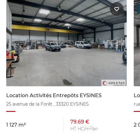
Location Activités Entrepôts EYSINES
Lo
25 avenue de la Forêt , 33320 EYSINES
ru
79.69 €
1 127 m²
2 
HT HC/m²/an