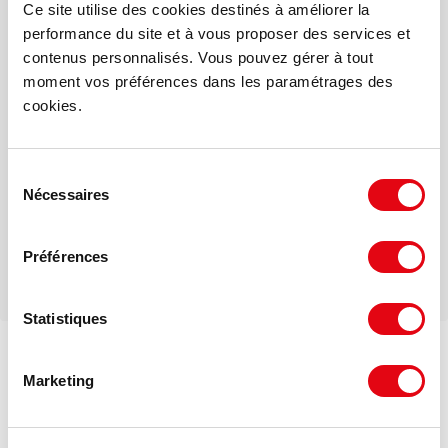
Ce site utilise des cookies destinés à améliorer la
Votre interlocuteur dédié
performance du site et à vous proposer des services et
Olivier RIFFET
contenus personnalisés. Vous pouvez gérer à tout
moment vos préférences dans les paramétrages des
cookies.
Mail
Sélection
Téléphone
Nécessaires
du
consentement
Préférences
Statistiques
Voir les offres similaires
Marketing