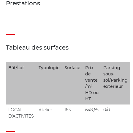
Prestations
Tableau des surfaces
Bât/Lot
Typologie
Surface
Prix
Parking
de
sous-
vente
sol/Parking
/m²
extérieur
HD ou
HT
LOCAL
Atelier
185
648,65
0/0
D'ACTIVITES