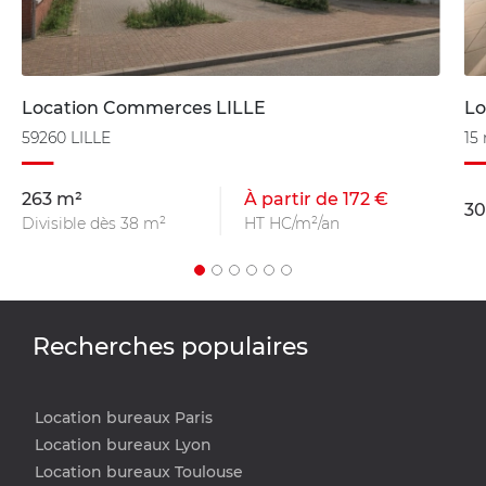
Location Commerces LILLE
Lo
59260 LILLE
15
263 m²
À partir de 172 €
30
Divisible dès 38 m²
HT HC/m²/an
Recherches populaires
Location bureaux Paris
Location bureaux Lyon
Location bureaux Toulouse