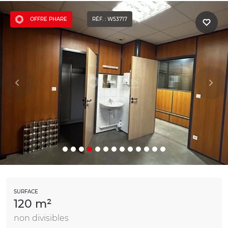
OFFRE PHARE
RÉF. : W53717
SURFACE
120 m²
non divisibles