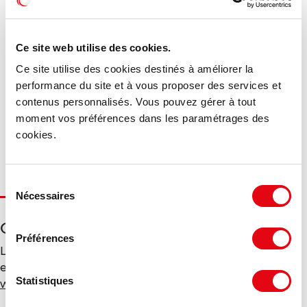
DPE - GES
Ce site web utilise des cookies.
Consommation énergétique :
Ce site utilise des cookies destinés à améliorer la
Diagnostic en cours de réalisation
performance du site et à vous proposer des services et
contenus personnalisés. Vous pouvez gérer à tout
Gaz à effet de serre :
moment vos préférences dans les paramétrages des
cookies.
Diagnostic en cours de réalisation
Sélection
Nécessaires
du
consentement
Géorisques
Préférences
Les informations sur les risques auxquels ce bien est
exposé sont disponibles sur le site Géorisques :
Statistiques
www.georisques.gouv.fr