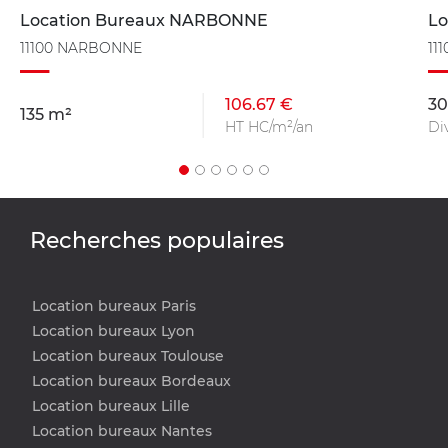
Location Bureaux NARBONNE
Lo
11100 NARBONNE
11
106.67 €
30
135 m²
HT HC/m²/an
Di
Recherches populaires
Location bureaux Paris
Location bureaux Lyon
Location bureaux Toulouse
Location bureaux Bordeaux
Location bureaux Lille
Location bureaux Nantes