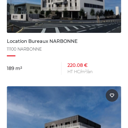
Location Bureaux NARBONNE
11100 NARBONNE
220.08 €
189 m²
HT HC/m²/an