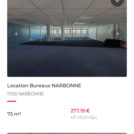
Location Bureaux NARBONNE
11100 NARBONNE
277.19 €
75 m²
HT HC/m²/an