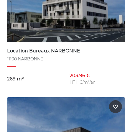
Location Bureaux NARBONNE
11100 NARBONNE
203.96 €
269 m²
HT HC/m²/an