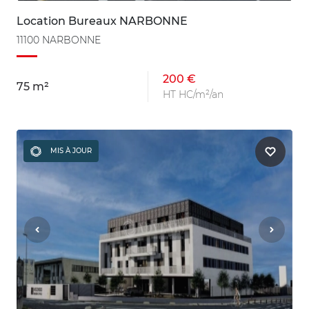
Location Bureaux NARBONNE
11100 NARBONNE
200 €
75 m²
HT HC/m²/an
MIS À JOUR