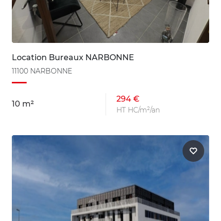
Location Bureaux NARBONNE
11100 NARBONNE
294 €
10 m²
HT HC/m²/an