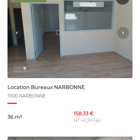
Location Bureaux NARBONNE
11100 NARBONNE
158.33 €
36 m²
HT HC/m²/an