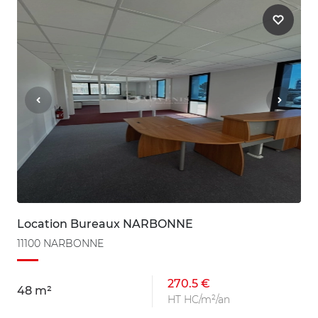
Location Bureaux NARBONNE
11100 NARBONNE
270.5 €
48 m²
HT HC/m²/an