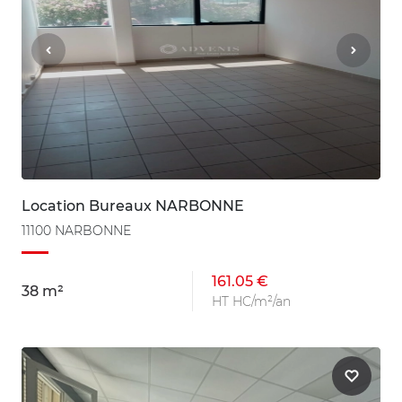
Location Bureaux NARBONNE
11100 NARBONNE
161.05 €
38 m²
HT HC/m²/an