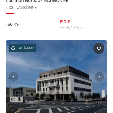
Location Bureaux NARBONNE
11100 NARBONNE
190 €
166 m²
HT HC/m²/an
MIS À JOUR