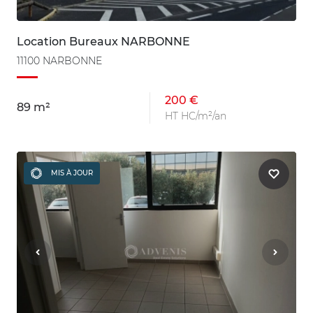
Location Bureaux NARBONNE
11100 NARBONNE
200 €
89 m²
HT HC/m²/an
MIS À JOUR