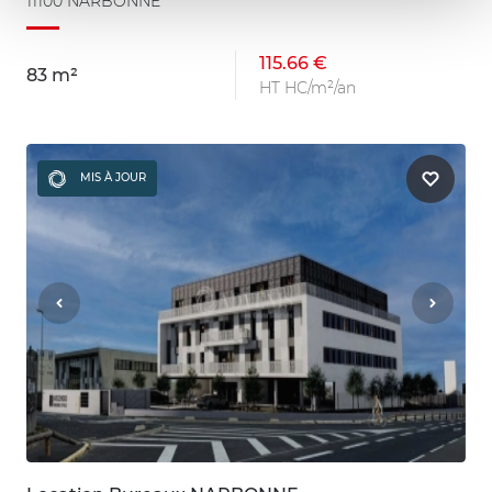
11100 NARBONNE
115.66 €
83 m²
HT HC/m²/an
MIS À JOUR