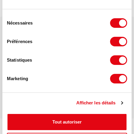
Gare SNCF et RER C station 'Saint Quentin'
Ligne U
Sélection
Nécessaires
du
Votre interlocuteur dédié
consentement
Clément DE GAYARDON
Préférences
Mail
Statistiques
Marketing
Téléphone
Afficher les détails
Tout autoriser
Voir les offres similaires