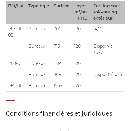
Bât/Lot
Typologie
Surface
Loyer
Parking sous-
m²/an
sol/Parking
HT HC
extérieur
1/E3-01
Bureaux
300
120
14/0
02
Bureaux
715
120
Dispo Mai
2027
1/E0-01
Bureaux
404
120
1
Bureaux
398
120
Dispo 07/2026
1/E2-01
Bureaux
1243
120
Conditions financières et juridiques