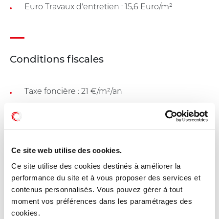
Euro Travaux d'entretien : 15,6 Euro/m²
Conditions fiscales
Taxe foncière : 21 €/m²/an
Dessertes - GUYANCOURT (78280)
Ce site web utilise des cookies.
Ce site utilise des cookies destinés à améliorer la
A 24 kilomètres de Paris
performance du site et à vous proposer des services et
Autoroutes A12, A13 sortie 'Saint Quentin'
contenus personnalisés. Vous pouvez gérer à tout
Autoroute A86 sortie n°6
moment vos préférences dans les paramétrages des
Routes nationales 10 et 12
cookies.