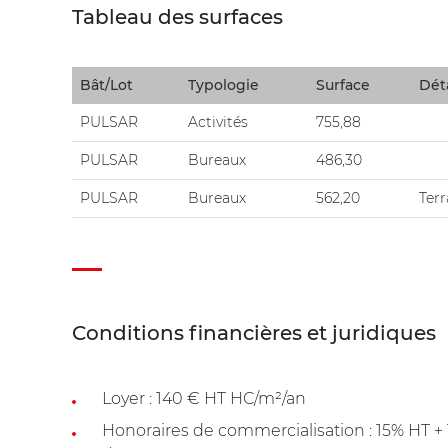
Tableau des surfaces
Bât/Lot
Typologie
Surface
Déta
PULSAR
Activités
755,88
PULSAR
Bureaux
486,30
PULSAR
Bureaux
562,20
Terr
Conditions financières et juridiques
Loyer : 140 € HT HC/m²/an
Honoraires de commercialisation : 15% HT 