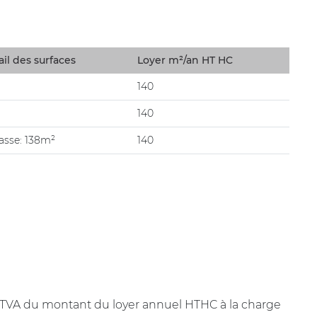
il des surfaces
Loyer m²/an HT HC
140
140
asse: 138m²
140
+ TVA du montant du loyer annuel HTHC à la charge